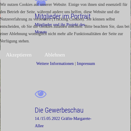
Wir nutzen Cookies auf unserer Website. Einige von ihnen sind essenziell für
den Betrieb der Seite, während andere uns helfen, diese Website und die
Mitglieder im Portrait
Nutzererfahrung zu verbessern (Tracking Cookies). Sie können selbst
Mitglieder und ihr Projekt des
entscheiden, ob Sie die Cookies zulassen möchten. Bitte beachten Sie, dass bei
Monats
einer Ablehnung womöglich nicht mehr alle Funktionalitäten der Seite zur
Verfügung stehen.
Akzeptieren
Ablehnen
Weitere Informationen
|
Impressum
Die Gewerbeschau
14./15.05.2022 Gräfin-Margarete-
Allee